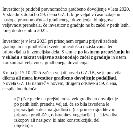
Investitor je pridobil pravnomočno gradbeno dovoljenje v letu 2020.
V skladu z določbo 59. člena GZ-1, ki je veljal v času izdaje in
nastopa pravnomočnosti gradbenega dovoljenja, bi njegova
veljavnost prenehala, če investitor z gradnjo ne bi začel v petih letih,
torej do decembra 2025.
Investitor je v letu 2023 pri pristojnem organu prijavil začetek
gradnje in na gradbišču izvedel arheološka raziskovanja ter
pripravljalna in zemeljska dela. S tem je
po lastnem prepričanju in
v skladu s takrat veljavno zakonodajo
z
ačel z gradnjo
in s tem
konzumiral veljavnost gradbenega dovoljenja.
Ko pa je 15.10.2025 začela veljati novela GZ-1B, se je pojavila
dilema
ali mora investitor gradbeno dovoljenje podaljšati.
Novela GZ-1B namreč v novem, drugem odstavku 59. člena,
eksplicitno določa:
»(2) Ne glede na prejšnji odstavek gradbeno dovoljenje
po petih letih preneha veljati, če so bila izvedena le
pripravljalna dela na gradbišču (na primer ograditev in
priprava gradbišča, odstranitev vegetacije, […] izvedba
izkopov ali nasipov, ki niso konstrukcijski del
objekta).«