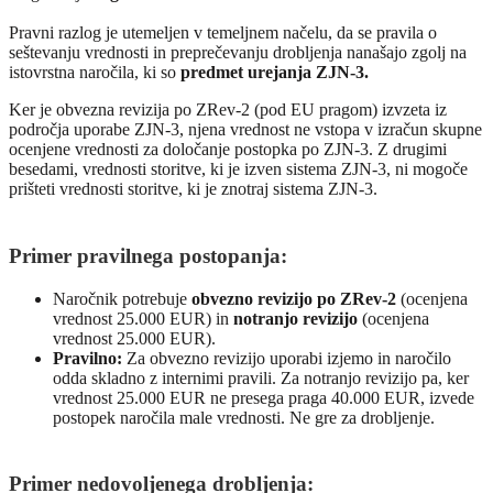
Pravni razlog je utemeljen v temeljnem načelu, da se pravila o
seštevanju vrednosti in preprečevanju drobljenja nanašajo zgolj na
istovrstna naročila, ki so
predmet urejanja ZJN-3.
Ker je obvezna revizija po ZRev-2 (pod EU pragom) izvzeta iz
področja uporabe ZJN-3, njena vrednost ne vstopa v izračun skupne
ocenjene vrednosti za določanje postopka po ZJN-3. Z drugimi
besedami, vrednosti storitve, ki je izven sistema ZJN-3, ni mogoče
prišteti vrednosti storitve, ki je znotraj sistema ZJN-3.
Primer pravilnega postopanja:
Naročnik potrebuje
obvezno revizijo po ZRev-2
(ocenjena
vrednost 25.000 EUR) in
notranjo revizijo
(ocenjena
vrednost 25.000 EUR).
Pravilno:
Za obvezno revizijo uporabi izjemo in naročilo
odda skladno z internimi pravili. Za notranjo revizijo pa, ker
vrednost 25.000 EUR ne presega praga 40.000 EUR, izvede
postopek naročila male vrednosti. Ne gre za drobljenje.
Primer nedovoljenega drobljenja: