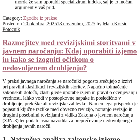
morda že sam uporabil specializirani indeks, saj je to močan
argument v vaš prid.
Category:
Zgodbe iz prakse
Posted on
20 oktobra, 2025
18 novembra, 2025
by
Maja Korsic
Potocnik
Razmejitev med revizijskimi storitvami v
javnem naročanju: Kdaj uporabiti izjemo
in kako se izogniti očitkom o
nedovoljenem drobljenju?
V praksi javnega naročanja se naročniki pogosto srečujejo z izzivi
pri pravilni klasifikaciji revizijskih storitev. Napačno tolmačenje
zakonskih določb, zlasti glede uporabe izjem in pravil o ocenjevanju
vrednosti, lahko vodi v postopkovne napake in posledično v
drobljenje, prekrške ali revizijske zahtevke. Namen tega prispevka je
pojasniti ključne razlike med obvezno revizijo, notranjo revizijo in
drugimi posebnimi revizijami z vidika Zakona o javnem naročanju
(ZJN-3) ter podati jasna navodila za preprečevanje nedovoljenega
drobljenja javnih naročil.
1. Natančna analiza zakonske izjeme