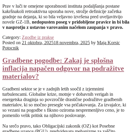
Prav v luči te omejene uporabnosti instituta podaljšanja postane
kakršnakoli retroaktivna uporaba nove, strožje definicije začetka
gradnje na dejanja, ki so bila veljavno izvršena pred uveljavitvijo
novele GZ-1B,
nedopusten poseg v pridobljene pravice in bi bila
v nasprotju z ustavno varovanim načelom zaupanja v pravo.
Category:
Zgodbe iz prakse
Posted on
21 oktobra, 2025
18 novembra, 2025
by
Maja Korsic
Potocnik
Gradbene pogodbe: Zakaj je splošna
inflacija napačen odgovor na podražitve
materialov?
Gradbeni sektor se je v zadnjih letih soočil z izjemnimi
turbulencami. Globalne krize, motnje v dobavnih verigah in
energetska draginja so povzročile drastične podražitve gradbenih
materialov, ki so močno presegle vsa pričakovanja. Za izvajalce, ki
so vezani na pogodbe s fiksno oziroma nespremenljivo ceno, je to
pomenilo velik pritisk na njihovo poslovanje.
Na srečo pravo, tako Obligacijski zakonik (OZ) kot Posebne
gradbene uzance (PGU), predvidevata mehanizme za zaščito