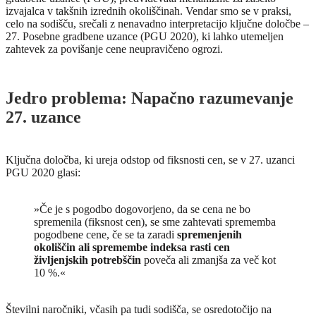
izvajalca v takšnih izrednih okoliščinah. Vendar smo se v praksi,
celo na sodišču, srečali z nenavadno interpretacijo ključne določbe –
27. Posebne gradbene uzance (PGU 2020), ki lahko utemeljen
zahtevek za povišanje cene neupravičeno ogrozi.
Jedro problema: Napačno razumevanje
27. uzance
Ključna določba, ki ureja odstop od fiksnosti cen, se v 27. uzanci
PGU 2020 glasi:
»Če je s pogodbo dogovorjeno, da se cena ne bo
spremenila (fiksnost cen), se sme zahtevati sprememba
pogodbene cene, če se ta zaradi
spremenjenih
okoliščin ali spremembe indeksa rasti cen
življenjskih potrebščin
poveča ali zmanjša za več kot
10 %.«
Številni naročniki, včasih pa tudi sodišča, se osredotočijo na