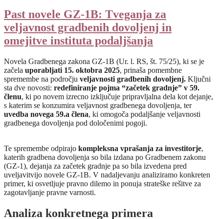
Past novele GZ-1B: Tveganja za
veljavnost gradbenih dovoljenj in
omejitve instituta podaljšanja
Novela Gradbenega zakona GZ-1B (Ur. l. RS, št. 75/25), ki se je
začela
uporabljati 15. oktobra 2025
, prinaša pomembne
spremembe na področju
veljavnosti gradbenih dovoljenj.
Ključni
sta dve novosti:
redefiniranje pojma “začetek gradnje” v 59.
členu
, ki po novem izrecno izključuje pripravljalna dela kot dejanje,
s katerim se konzumira veljavnost gradbenega dovoljenja, ter
uvedba novega 59.a člena
, ki omogoča podaljšanje veljavnosti
gradbenega dovoljenja pod določenimi pogoji.
Te spremembe odpirajo
kompleksna vprašanja za investitorje
,
katerih gradbena dovoljenja so bila izdana po Gradbenem zakonu
(GZ-1), dejanja za začetek gradnje pa so bila izvedena pred
uveljavitvijo novele GZ-1B. V nadaljevanju analiziramo konkreten
primer, ki osvetljuje pravno dilemo in ponuja strateške rešitve za
zagotavljanje pravne varnosti.
Analiza konkretnega primera