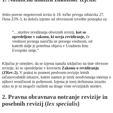
Jedro pravne negotovosti izvira iz 18. točke prvega odstavka 27.
člena ZJN-3, ki določa izjemo od obveznosti izvedbe postopka za:
“…storitve revidiranja obveznih revizij,
kot so
opredeljene v zakonu, ki ureja revidiranje,
če
vrednost javnega naročila ne presega vrednosti, od
katerih dalje je potrebna objava v Uradnem listu
Evropske unije.”
Ključna je omejitev, da se izjema nanaša izključno na tiste obvezne
revizije, ki so opredeljene v krovnem
Zakonu o revidiranju
(ZRev-2).
V praksi to pomeni predvsem revizijo letnih
računovodskih izkazov, katere namen je izrek neodvisnega mnenja o
njihovi resničnosti in poštenosti. Izjema je torej definirana izrazito
ozko in je ni mogoče razširiti na druge vrste revizijskih storitev.
2. Pravna obravnava notranje revizije in
posebnih revizij (
lex specialis
)