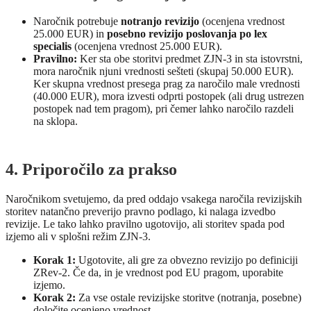
Naročnik potrebuje
notranjo revizijo
(ocenjena vrednost
25.000 EUR) in
posebno revizijo poslovanja po lex
specialis
(ocenjena vrednost 25.000 EUR).
Pravilno:
Ker sta obe storitvi predmet ZJN-3 in sta istovrstni,
mora naročnik njuni vrednosti sešteti (skupaj 50.000 EUR).
Ker skupna vrednost presega prag za naročilo male vrednosti
(40.000 EUR), mora izvesti odprti postopek (ali drug ustrezen
postopek nad tem pragom), pri čemer lahko naročilo razdeli
na sklopa.
4. Priporočilo za prakso
Naročnikom svetujemo, da pred oddajo vsakega naročila revizijskih
storitev natančno preverijo pravno podlago, ki nalaga izvedbo
revizije. Le tako lahko pravilno ugotovijo, ali storitev spada pod
izjemo ali v splošni režim ZJN-3.
Korak 1:
Ugotovite, ali gre za obvezno revizijo po definiciji
ZRev-2. Če da, in je vrednost pod EU pragom, uporabite
izjemo.
Korak 2:
Za vse ostale revizijske storitve (notranja, posebne)
določite ocenjeno vrednost.