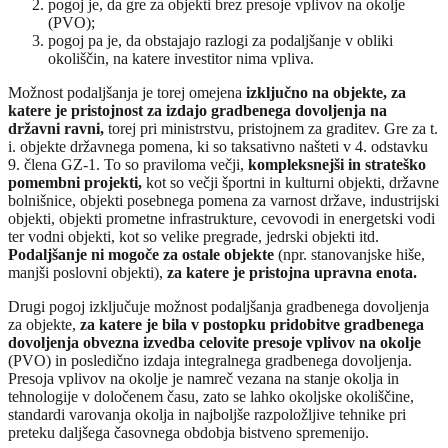
pogoj je, da gre za objekti brez presoje vplivov na okolje
(PVO);
pogoj pa je, da obstajajo razlogi za podaljšanje v obliki
okoliščin, na katere investitor nima vpliva.
Možnost podaljšanja je torej omejena
izključno na objekte, za
katere je pristojnost za izdajo gradbenega dovoljenja na
državni ravni,
torej pri ministrstvu, pristojnem za graditev. Gre za t.
i. objekte državnega pomena, ki so taksativno našteti v 4. odstavku
9. člena GZ-1. To so praviloma večji,
kompleksnejši in strateško
pomembni projekti,
kot so večji športni in kulturni objekti, državne
bolnišnice, objekti posebnega pomena za varnost države, industrijski
objekti, objekti prometne infrastrukture, cevovodi in energetski vodi
ter vodni objekti, kot so velike pregrade, jedrski objekti itd.
Podaljšanje ni mogoče za ostale objekte
(npr. stanovanjske hiše,
manjši poslovni objekti),
za katere je pristojna upravna enota.
Drugi pogoj izključuje možnost podaljšanja gradbenega dovoljenja
za objekte,
za katere je bila v postopku pridobitve gradbenega
dovoljenja obvezna izvedba celovite presoje vplivov na okolje
(PVO) in posledično izdaja integralnega gradbenega dovoljenja.
Presoja vplivov na okolje je namreč vezana na stanje okolja in
tehnologije v določenem času, zato se lahko okoljske okoliščine,
standardi varovanja okolja in najboljše razpoložljive tehnike pri
preteku daljšega časovnega obdobja bistveno spremenijo.