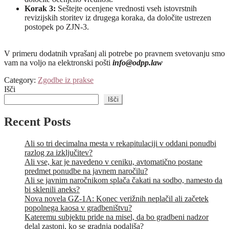
Korak 3:
Seštejte ocenjene vrednosti vseh istovrstnih
revizijskih storitev iz drugega koraka, da določite ustrezen
postopek po ZJN-3.
V primeru dodatnih vprašanj ali potrebe po pravnem svetovanju smo
vam na voljo na elektronski pošti
info@odpp.law
Category:
Zgodbe iz prakse
Išči
Išči
Recent Posts
Ali so tri decimalna mesta v rekapitulaciji v oddani ponudbi
razlog za izključitev?
Ali vse, kar je navedeno v ceniku, avtomatično postane
predmet ponudbe na javnem naročilu?
Ali se javnim naročnikom splača čakati na sodbo, namesto da
bi sklenili aneks?
Nova novela GZ-1A: Konec verižnih neplačil ali začetek
popolnega kaosa v gradbeništvu?
Kateremu subjektu pride na misel, da bo gradbeni nadzor
delal zastonj, ko se gradnja podaljša?