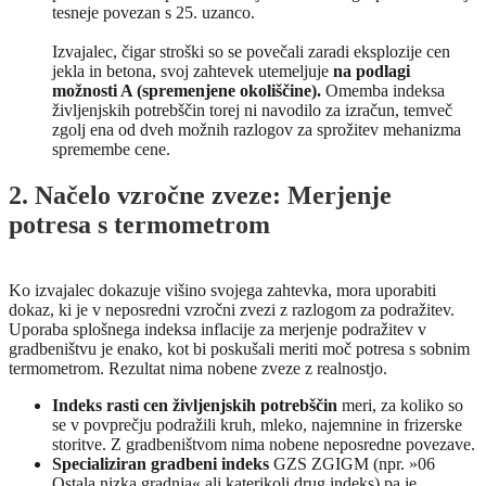
tesneje povezan s 25. uzanco.
Izvajalec, čigar stroški so se povečali zaradi eksplozije cen
jekla in betona, svoj zahtevek utemeljuje
na podlagi
možnosti A (spremenjene okoliščine).
Omemba indeksa
življenjskih potrebščin torej ni navodilo za izračun, temveč
zgolj ena od dveh možnih razlogov za sprožitev mehanizma
spremembe cene.
2. Načelo vzročne zveze: Merjenje
potresa s termometrom
Ko izvajalec dokazuje višino svojega zahtevka, mora uporabiti
dokaz, ki je v neposredni vzročni zvezi z razlogom za podražitev.
Uporaba splošnega indeksa inflacije za merjenje podražitev v
gradbeništvu je enako, kot bi poskušali meriti moč potresa s sobnim
termometrom. Rezultat nima nobene zveze z realnostjo.
Indeks rasti cen življenjskih potrebščin
meri, za koliko so
se v povprečju podražili kruh, mleko, najemnine in frizerske
storitve. Z gradbeništvom nima nobene neposredne povezave.
Specializiran gradbeni indeks
GZS ZGIGM (npr. »06
Ostala nizka gradnja« ali katerikoli drug indeks) pa je