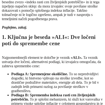
besedno zvezo »indeks rasti cen življenjskih potrebščin« in iz tega
izpeljejo napačen sklep: da mora izvajalec svoje povišane stroške
dokazovati s pomočjo splošnega indeksa inflacije. Takšno
tolmačenje ni le logično zgrešeno, ampak je tudi v nasprotju s
temeljnimi načeli pogodbenega prava.
Poglejmo, zakaj.
1. Ključna je beseda »ALI«: Dve ločeni
poti do spremembe cene
Najpomembnejši element te določbe je veznik
»ALI«.
Ta veznik
ustvarja dve ločeni, alternativni podlagi, ki izvajalcu omogočata, da
zahteva spremembo cene:
Podlaga A: Spremenjene okoliščine.
To so nepredvidljivi
dogodki, ki bistveno vplivajo na stroške izvedbe, kot so
drastične podražitve materialov, energije ali dela. To je bil v
zadnjih letih primarni razlog za povišanje stroškov v
gradbeništvu.
Podlaga B: Sprememba indeksa rasti cen življenjskih
potrebščin.
To je splošni mehanizem, ki služi kot varovalka v
primeru visoke splošne inflacije v celotnem gospodarstvu in je