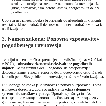
strokovno orodje, zasnovano z namenom, da meri dejanska
gibanja stroškov jekla, betona, asfalta, energentov in dela v
gradbeništvu.
Uporaba napačnega indeksa bi pripeljala do absurdnih in krivičnih
rezultatov, ki ne bi odražali dejanskega bremena podražitev, ki ga je
nosil izvajalec.
3. Namen zakona: Ponovna vzpostavitev
pogodbenega ravnovesja
Temeljni namen določb o spremenjenih okoliščinah (tako v OZ kot
v PGU) je
ohranitev ekonomske ekvivalence pogodbenih
dajatev.
Ko sta stranki sklenili pogodbo, sta predpostavljali
določeno razmerje med vrednostjo del in dogovorjeno ceno. Zaradi
izrednih podražitev je bilo to ravnovesje porušeno v škodo izvajalca.
Cilj sodnega postopka je to ravnovesje ponovno vzpostaviti. To pa
je mogoče doseči le z uporabo indeksa, ki odraža
dejanske
spremembe stroškov v panogi.
Uporaba splošnega indeksa
inflacije, ki je v zadnjem obdobju močno zaostajal za rastjo cen v
gradbeništvu, tega ravnovesja ne bi vzpostavila, ampak bi le delno