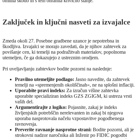
omilila škodo in s tem ohranila krivično stanje.
Zaključek in ključni nasveti za izvajalce
Zmeda okoli 27. Posebne gradbene uzance je nepotrebna in
škodljiva. Izvajalci se morajo zavedati, da je njihov zahtevek za
povišanje cen, ki temelji na podražitvah materialov, popolnoma
utemeljen, če ga dokazujejo z ustreznim orodjem.
Pri uveljavljanju zahtevkov bodite pozorni na naslednje:
Pravilno utemeljite podlago:
Jasno navedite, da zahtevek
temelji na »spremenjenih okoliščinah«, ne na splošni inflaciji.
Uporabite pravi indeks:
Za izračun višine zahtevka
uporabite specializiran indeks GZS ZGIGM, ki ustreza vrsti
vaših del.
Argumentirajte z logiko:
Pojasnite, zakaj je indeks
življenjskih potrebščin nerelevanten in zakaj bi njegova
uporaba nasprotovala načelu vzpostavitve pogodbenega
ravnovesja.
Preverite ravnanje nasprotne strani:
Bodite pozorni, ali je
strokovni nadzor naročnika ali Inženir po FIDIC pogodbi