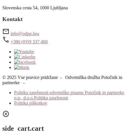
Slovenska cesta 54, 1000 Ljubljana
Kontakt
mail
info@odpp.law
call
+386 (0)59 337 400
© 2025 Vse pravice pridržane - Odvetniška družba Potočnik in
partnerke -
Politika zasebnosti odvetniške pisarne Potočnik in partnerke
o.p., d.o.o.Politika zasebnosti
Politika piškotkov
cancel
side_cart.cart