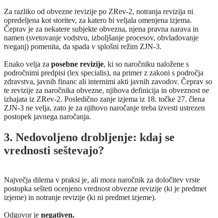
Za razliko od obvezne revizije po ZRev-2, notranja revizija ni
opredeljena kot storitev, za katero bi veljala omenjena izjema.
Čeprav je za nekatere subjekte obvezna, njena pravna narava in
namen (svetovanje vodstvu, izboljšanje procesov, obvladovanje
tveganj) pomenita, da spada v splošni režim ZJN-3.
Enako velja za
posebne revizije
, ki so naročniku naložene s
področnimi predpisi (lex specialis), na primer z zakoni s področja
zdravstva, javnih financ ali internimi akti javnih zavodov. Čeprav so
te revizije za naročnika obvezne, njihova definicija in obveznost ne
izhajata iz ZRev-2. Posledično zanje izjema iz 18. točke 27. člena
ZJN-3 ne velja, zato je za njihovo naročanje treba izvesti ustrezen
postopek javnega naročanja.
3. Nedovoljeno drobljenje: kdaj se
vrednosti seštevajo?
Največja dilema v praksi je, ali mora naročnik za določitev vrste
postopka sešteti ocenjeno vrednost obvezne revizije (ki je predmet
izjeme) in notranje revizije (ki ni predmet izjeme).
Odgovor je
negativen.