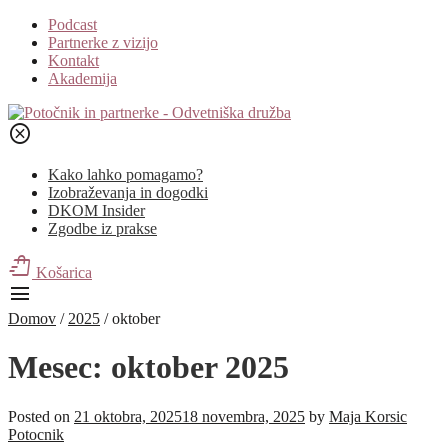
Podcast
Partnerke z vizijo
Kontakt
Akademija
cancel
Kako lahko pomagamo?
Izobraževanja in dogodki
DKOM Insider
Zgodbe iz prakse
shopping_bag_speed
Košarica
menu
Domov
/
2025
/
oktober
Mesec:
oktober 2025
Posted on
21 oktobra, 2025
18 novembra, 2025
by
Maja Korsic
Potocnik