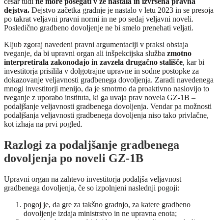
česar tudi
ne more posegati v že nastala in izvršena pravna
dejstva.
Dejstvo začetka gradnje je nastalo v letu 2023 in se presoja
po takrat veljavni pravni normi in ne po sedaj veljavni noveli.
Posledično gradbeno dovoljenje ne bi smelo prenehati veljati.
Kljub zgoraj navedeni pravni argumentaciji v praksi obstaja
tveganje, da bi upravni organ ali inšpekcijska služba
zmotno
interpretirala zakonodajo in zavzela drugačno stališče
, kar bi
investitorja prisilila v dolgotrajne upravne in sodne postopke za
dokazovanje veljavnosti gradbenega dovoljenja. Zaradi navedenega
mnogi investitorji menijo, da je smotrno da proaktivno naslovijo to
tveganje z uporabo instituta, ki ga uvaja prav novela GZ-1B –
podaljšanje veljavnosti gradbenega dovoljenja. Vendar pa možnosti
podaljšanja veljavnosti gradbenega dovoljenja niso tako privlačne,
kot izhaja na prvi pogled.
Razlogi za podaljšanje gradbenega
dovoljenja po noveli GZ-1B
Upravni organ na zahtevo investitorja podaljša veljavnost
gradbenega dovoljenja, če so izpolnjeni naslednji pogoji:
pogoj je, da gre za takšno gradnjo, za katere gradbeno
dovoljenje izdaja ministrstvo in ne upravna enota;