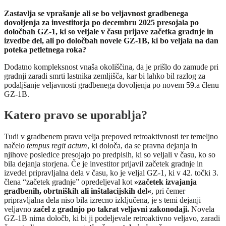
Zastavlja se vprašanje ali se bo veljavnost gradbenega
dovoljenja za investitorja po decembru 2025 presojala po
določbah GZ-1, ki so veljale v času prijave začetka gradnje in
izvedbe del, ali po določbah novele GZ-1B, ki bo veljala na dan
poteka petletnega roka?
Dodatno kompleksnost vnaša okoliščina, da je prišlo do zamude pri
gradnji zaradi smrti lastnika zemljišča, kar bi lahko bil razlog za
podaljšanje veljavnosti gradbenega dovoljenja po novem 59.a členu
GZ-1B.
Katero pravo se uporablja?
Tudi v gradbenem pravu velja prepoved retroaktivnosti ter temeljno
načelo
tempus regit actum
, ki določa, da se pravna dejanja in
njihove posledice presojajo po predpisih, ki so veljali v času, ko so
bila dejanja storjena. Če je investitor prijavil začetek gradnje in
izvedel pripravljalna dela v času, ko je veljal GZ-1, ki v 42. točki 3.
člena “začetek gradnje” opredeljeval kot
»začetek izvajanja
gradbenih, obrtniških ali inštalacijskih del«
, pri čemer
pripravljalna dela niso bila izrecno izključena, je s temi dejanji
veljavno
začel z gradnjo po takrat veljavni zakonodaji.
Novela
GZ-1B nima določb, ki bi ji podeljevale retroaktivno veljavo, zaradi