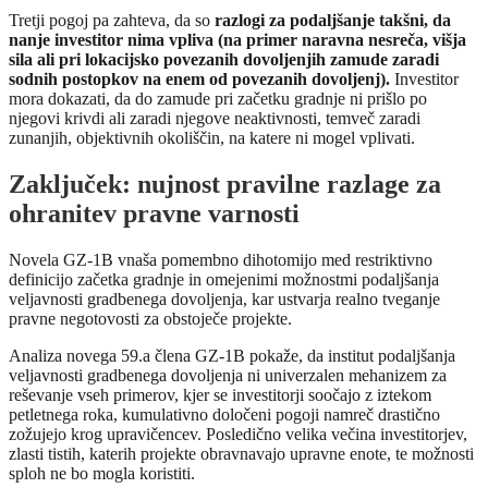
Tretji pogoj pa zahteva, da so
razlogi za podaljšanje takšni, da
nanje investitor nima vpliva (na primer naravna nesreča, višja
sila ali pri lokacijsko povezanih dovoljenjih zamude zaradi
sodnih postopkov na enem od povezanih dovoljenj).
Investitor
mora dokazati, da do zamude pri začetku gradnje ni prišlo po
njegovi krivdi ali zaradi njegove neaktivnosti, temveč zaradi
zunanjih, objektivnih okoliščin, na katere ni mogel vplivati.
Zaključek: nujnost pravilne razlage za
ohranitev pravne varnosti
Novela GZ-1B vnaša pomembno dihotomijo med restriktivno
definicijo začetka gradnje in omejenimi možnostmi podaljšanja
veljavnosti gradbenega dovoljenja, kar ustvarja realno tveganje
pravne negotovosti za obstoječe projekte.
Analiza novega 59.a člena GZ-1B pokaže, da institut podaljšanja
veljavnosti gradbenega dovoljenja ni univerzalen mehanizem za
reševanje vseh primerov, kjer se investitorji soočajo z iztekom
petletnega roka, kumulativno določeni pogoji namreč drastično
zožujejo krog upravičencev. Posledično velika večina investitorjev,
zlasti tistih, katerih projekte obravnavajo upravne enote, te možnosti
sploh ne bo mogla koristiti.