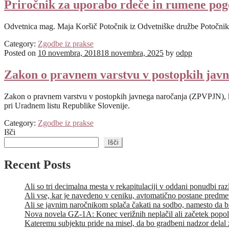
Priročnik za uporabo rdeče in rumene po
Odvetnica mag. Maja Koršič Potočnik iz Odvetniške družbe Potočnik in
Category:
Zgodbe iz prakse
Posted on
10 novembra, 2018
18 novembra, 2025
by
odpp
Zakon o pravnem varstvu v postopkih jav
Zakon o pravnem varstvu v postopkih javnega naročanja (ZPVPJN), kater
pri Uradnem listu Republike Slovenije.
Category:
Zgodbe iz prakse
Išči
Išči
Recent Posts
Ali so tri decimalna mesta v rekapitulaciji v oddani ponudbi raz
Ali vse, kar je navedeno v ceniku, avtomatično postane predm
Ali se javnim naročnikom splača čakati na sodbo, namesto da bi
Nova novela GZ-1A: Konec verižnih neplačil ali začetek popo
Kateremu subjektu pride na misel, da bo gradbeni nadzor delal 