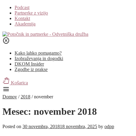
Podcast
Partnerke z vizijo
Kontakt
Akademija
cancel
Kako lahko pomagamo?
Izobraževanja in dogodki
DKOM Insider
Zgodbe iz prakse
shopping_bag_speed
Košarica
menu
Domov
/
2018
/
november
Mesec:
november 2018
Posted on
30 novembra, 2018
18 novembra, 2025
by
odpp