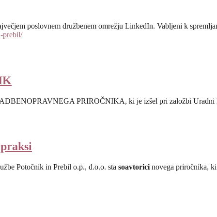
a največjem poslovnem družbenem omrežju LinkedIn. Vabljeni k spremljan
prebil/
IK
RADBENOPRAVNEGA PRIROČNIKA, ki je izšel pri založbi Uradni lis
 praksi
žbe Potočnik in Prebil o.p., d.o.o. sta
soavtorici
novega priročnika, ki 