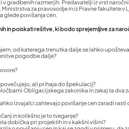
iti v gradbenih razmerjih. Predavatelji iz vrst naročn
 Ministrstva za pravosodje in iz Pravne fakultete v L
ča glede povišanja cen.
ih in poiskati rešitve, ki bodo sprejemljive za naro
anjem, od katerega trenutka dalje se lahko upoštev
lenitve pogodbe dalje?
govore?
 povečujejo, ali prihaja do špekulacij?
določbami Obligacijskega zakonika in zakaj ta dva 
ahko izvajalci zahtevajo povišanje cen zaradi rasti
ečanj in kolikšno je to tveganje?
ela dobička pri projektih in v kakšni višini?
azila o povišanju cen in kaj se zgodi v primeru, da 