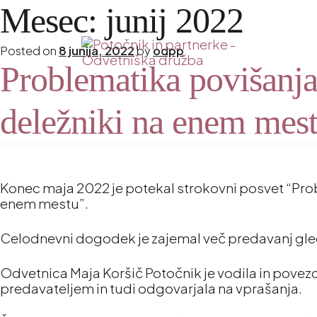
Mesec:
junij 2022
Posted on
8 junija, 2022
by
odpp
Problematika povišanja
deležniki na enem mest
Konec maja 2022 je potekal strokovni posvet “Prob
enem mestu”.
Celodnevni dogodek je zajemal več predavanj gle
Odvetnica Maja Koršič Potočnik je vodila in povez
predavateljem in tudi odgovarjala na vprašanja.