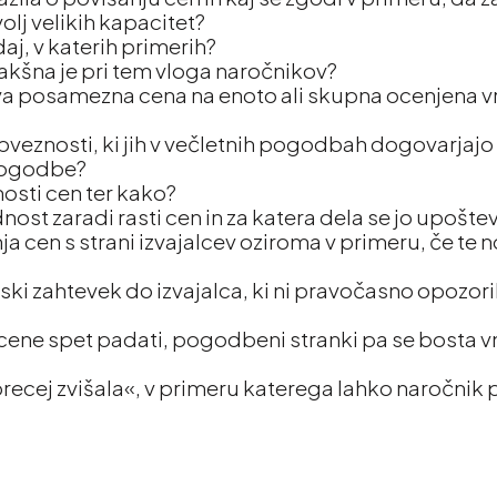
j velikih kapacitet?
daj, v katerih primerih?
n kakšna je pri tem vloga naročnikov?
teva posamezna cena na enoto ali skupna ocenjena 
 obveznosti, ki jih v večletnih pogodbah dogovarjaj
 pogodbe?
nosti cen ter kako?
t zaradi rasti cen in za katera dela se jo upošte
a cen s strani izvajalcev oziroma v primeru, če te n
ki zahtevek do izvajalca, ki ni pravočasno opozoril
e cene spet padati, pogodbeni stranki pa se bosta 
recej zvišala«, v primeru katerega lahko naročnik 