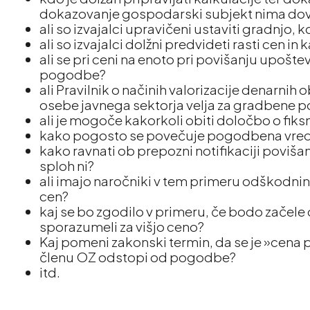
dokazovanje gospodarski subjekt nima dovol
ali so izvajalci upravičeni ustaviti gradnjo, k
ali so izvajalci dolžni predvideti rasti cen i
ali se pri ceni na enoto pri povišanju upoš
pogodbe?
ali Pravilnik o načinih valorizacije denarnih
osebe javnega sektorja velja za gradbene
ali je mogoče kakorkoli obiti določbo o fiks
kako pogosto se povečuje pogodbena vrednos
kako ravnati ob prepozni notifikaciji povišanj
sploh ni?
ali imajo naročniki v tem primeru odškodnins
cen?
kaj se bo zgodilo v primeru, če bodo začel
sporazumeli za višjo ceno?
Kaj pomeni zakonski termin, da se je »cena p
členu OZ odstopi od pogodbe?
itd.