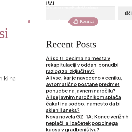
Išči
Podcast
Partnerke z vizijo
Kontakt
Akademija
Išči
KOM Insider
Zgodbe iz prakse
shopping_bag_speed
Košarica
si
Recent Posts
Ali so tri decimalna mesta v
rekapitulaciji v oddani ponudbi
razlog za izključitev?
iki na
Ali vse, kar je navedeno v ceniku,
avtomatično postane predmet
ponudbe na javnem naročilu?
Ali se javnim naročnikom splača
čakati na sodbo, namesto da bi
sklenili aneks?
Nova novela GZ-1A: Konec verižnih
neplačil ali začetek popolnega
kaosa v gradbeništvu?