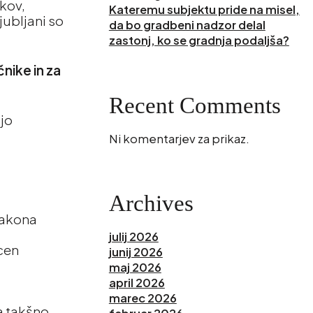
ikov,
Kateremu subjektu pride na misel,
jubljani so
da bo gradbeni nadzor delal
zastonj, ko se gradnja podaljša?
čnike in za
Recent Comments
ajo
Ni komentarjev za prikaz.
Archives
zakona
julij 2026
 cen
junij 2026
maj 2026
april 2026
marec 2026
za takšno