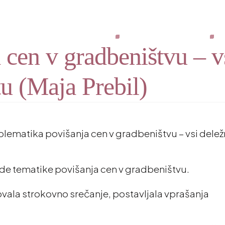
Kako lahko pomagamo?
Izobraževanja in dogodki
D
 cen v gradbeništvu – v
u (Maja Prebil)
lematika povišanja cen v gradbeništvu – vsi deležn
de tematike povišanja cen v gradbeništvu.
ovala strokovno srečanje, postavljala vprašanja