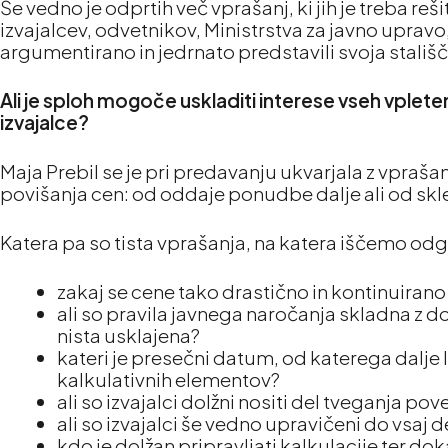
Še vedno je odprtih več vprašanj, ki jih je treba reš
izvajalcev, odvetnikov, Ministrstva za javno upravo,
argumentirano in jedrnato predstavili svoja stališ
Ali je sploh mogoče uskladiti interese vseh vpleten
izvajalce?
Maja Prebil se je pri predavanju ukvarjala z vpraš
povišanja cen: od oddaje ponudbe dalje ali od sk
Katera pa so tista vprašanja, na katera iščemo od
zakaj se cene tako drastično in kontinuirano
ali so pravila javnega naročanja skladna z 
nista usklajena?
kateri je presečni datum, od katerega dalje l
kalkulativnih elementov?
ali so izvajalci dolžni nositi del tveganja pov
ali so izvajalci še vedno upravičeni do vsaj d
kdo je dolžan pripravljati kalkulacije ter dok