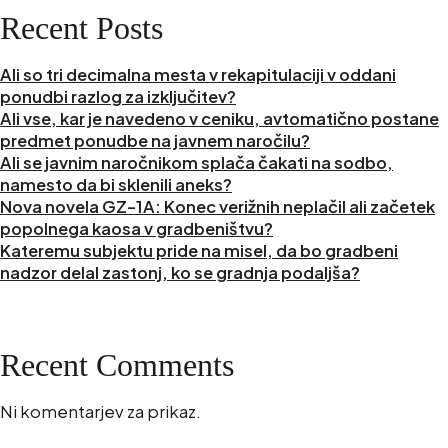
Recent Posts
Ali so tri decimalna mesta v rekapitulaciji v oddani
ponudbi razlog za izključitev?
Ali vse, kar je navedeno v ceniku, avtomatično postane
predmet ponudbe na javnem naročilu?
Ali se javnim naročnikom splača čakati na sodbo,
namesto da bi sklenili aneks?
Nova novela GZ-1A: Konec verižnih neplačil ali začetek
popolnega kaosa v gradbeništvu?
Kateremu subjektu pride na misel, da bo gradbeni
nadzor delal zastonj, ko se gradnja podaljša?
Recent Comments
Ni komentarjev za prikaz.