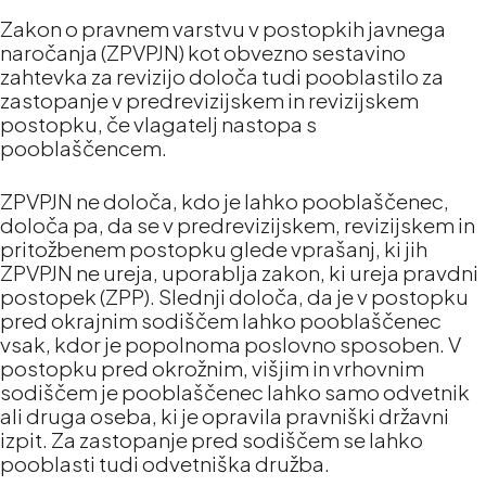
Zakon o pravnem varstvu v postopkih javnega
naročanja (ZPVPJN) kot obvezno sestavino
zahtevka za revizijo določa tudi pooblastilo za
zastopanje v predrevizijskem in revizijskem
postopku, če vlagatelj nastopa s
pooblaščencem.
ZPVPJN ne določa, kdo je lahko pooblaščenec,
določa pa, da se v predrevizijskem, revizijskem in
pritožbenem postopku glede vprašanj, ki jih
ZPVPJN ne ureja, uporablja zakon, ki ureja pravdni
postopek (ZPP). Slednji določa, da je v postopku
pred okrajnim sodiščem lahko pooblaščenec
vsak, kdor je popolnoma poslovno sposoben. V
postopku pred okrožnim, višjim in vrhovnim
sodiščem je pooblaščenec lahko samo odvetnik
ali druga oseba, ki je opravila pravniški državni
izpit. Za zastopanje pred sodiščem se lahko
pooblasti tudi odvetniška družba.