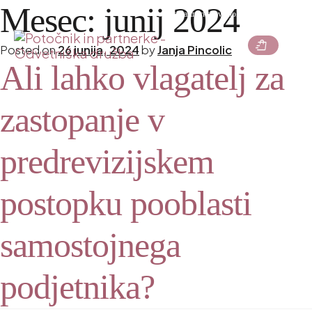
Mesec:
junij 2024
Podcast
Partnerke z vizijo
Kontakt
Akademija
menu
shopping_bag_speed
Posted on
26 junija, 2024
by
Janja Pincolic
Ali lahko vlagatelj za
zastopanje v
predrevizijskem
postopku pooblasti
samostojnega
podjetnika?