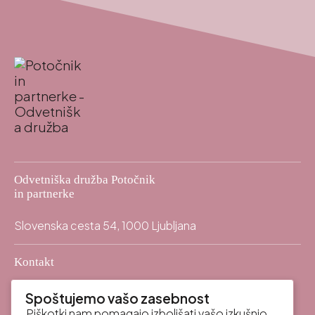
Odvetniška družba Potočnik
in partnerke
Slovenska cesta 54, 1000 Ljubljana
Kontakt
info@odpp.law
mail
Spoštujemo vašo zasebnost
+386 (0)59 337 400
call
Piškotki nam pomagajo izboljšati vašo izkušnjo,