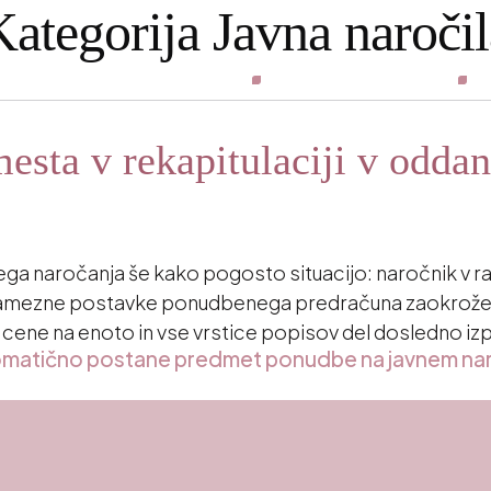
Kategorija
Javna naročil
Kako lahko pomagamo?
Izobraževanja in dogodki
D
mesta v rekapitulaciji v odda
vnega naročanja še kako pogosto situacijo: naročnik v 
osamezne postavke ponudbenega predračuna zaokrožen
cene na enoto in vse vrstice popisov del dosledno izp
avtomatično postane predmet ponudbe na javnem nar