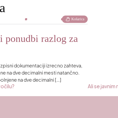
a
Podcast
Partnerke z vizijo
Kontakt
Akademija
KOM Insider
Zgodbe iz prakse
shopping_bag_speed
Košarica
ni ponudbi razlog za
razpisni dokumentaciji izrecno zahteva,
e na dve decimalni mesti natančno.
olnjene na dve decimalni […]
očilu?
Ali se javnim