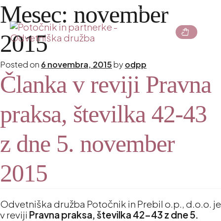
Mesec:
november
Podcast
Partnerke z vizijo
Kontakt
Akademija
menu
shopping_bag_speed
2015
Posted on
6 novembra, 2015
by
odpp
Članka v reviji Pravna
praksa, številka 42-43
z dne 5. november
2015
Odvetniška družba Potočnik in Prebil o.p., d.o.o. je
v reviji
Pravna praksa, številka 42-43 z dne 5.