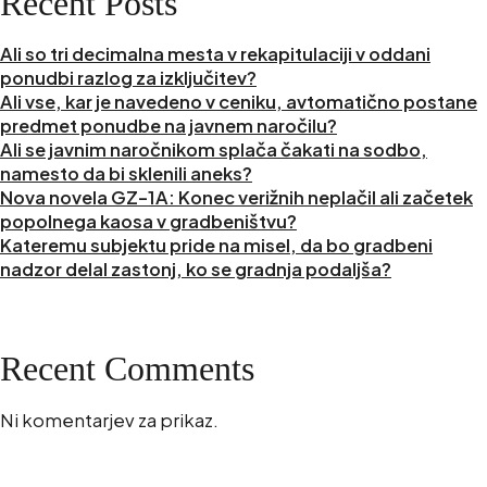
Recent Posts
Ali so tri decimalna mesta v rekapitulaciji v oddani
ponudbi razlog za izključitev?
Ali vse, kar je navedeno v ceniku, avtomatično postane
predmet ponudbe na javnem naročilu?
Ali se javnim naročnikom splača čakati na sodbo,
namesto da bi sklenili aneks?
Nova novela GZ-1A: Konec verižnih neplačil ali začetek
popolnega kaosa v gradbeništvu?
Kateremu subjektu pride na misel, da bo gradbeni
nadzor delal zastonj, ko se gradnja podaljša?
Recent Comments
Ni komentarjev za prikaz.