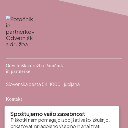
Odvetniška družba Potočnik
in partnerke
Slovenska cesta 54, 1000 Ljubljana
Kontakt
info@odpp.law
mail
Spoštujemo vašo zasebnost
+386 (0)59 337 400
call
Piškotki nam pomagajo izboljšati vašo izkušnjo,
prikazovati prilagojeno vsebino in analizirati