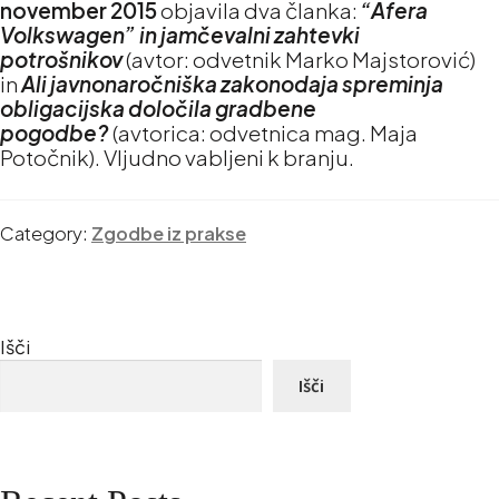
november 2015
objavila dva članka:
“Afera
Volkswagen” in jamčevalni zahtevki
potrošnikov
(avtor: odvetnik Marko Majstorović)
in
Ali javnonaročniška zakonodaja spreminja
obligacijska določila gradbene
pogodbe?
(avtorica: odvetnica mag. Maja
Potočnik). Vljudno vabljeni k branju.
Category:
Zgodbe iz prakse
Išči
Išči