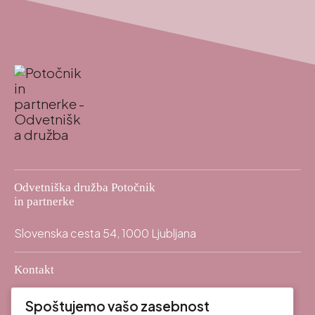
Odvetniška družba Potočnik
in partnerke
Slovenska cesta 54, 1000 Ljubljana
Kontakt
info@odpp.law
mail
Spoštujemo vašo zasebnost