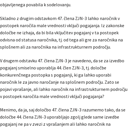
objavljenega povabila k sodelovanju.
Skladno z drugim odstavkom 47. člena ZJN-3 lahko naročnik v
postopek naročila male vrednosti vključi pogajanja. Iz zakonske
določbe ne izhaja, da bi bila vključitev pogajanj v ta postopek
odvisna od statusa naročnika, tj. od tega ali gre za naročnika na
splošnem ali za naročnika na infrastrukturnem področju.
V drugem odstavku 47. člena ZJN-3 je navedeno, da se za izvedbo
pogajanj smiselno uporablja 44. člen ZJN-3, tj. določbe
konkurenčnega postopka s pogajanji, ki ga lahko uporabi
naročnik le za javno naročanje na splošnem področju. Zato se
pojavi vprašanje, ali lahko naročnik na infrastrukturnem področju
v postopek naročila male vrednosti vključi pogajanja?
Menimo, da ja, saj določbo 47. člena ZJN-3 razumemo tako, da se
določbe 44. člena ZJN-3 uporabljajo zgolj glede same izvedbe
pogajanj ne pa v zvezi z vprašanjem ali lahko naročnik na