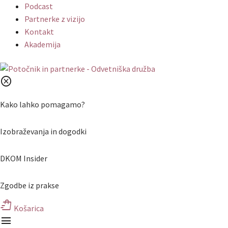
Podcast
Partnerke z vizijo
Kontakt
Akademija
cancel
Kako lahko pomagamo?
Izobraževanja in dogodki
DKOM Insider
Zgodbe iz prakse
shopping_bag_speed
Košarica
menu