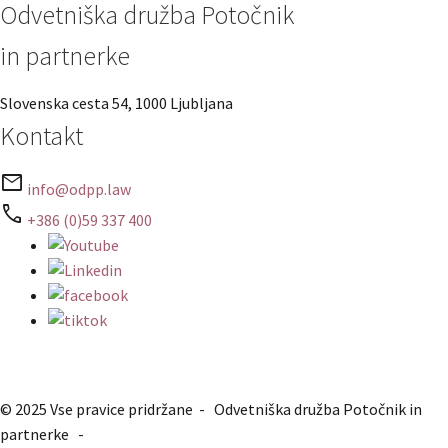
Odvetniška družba Potočnik
in partnerke
Slovenska cesta 54, 1000 Ljubljana
Kontakt
mail
info@odpp.law
call
+386 (0)59 337 400
© 2025 Vse pravice pridržane - Odvetniška družba Potočnik in
partnerke -