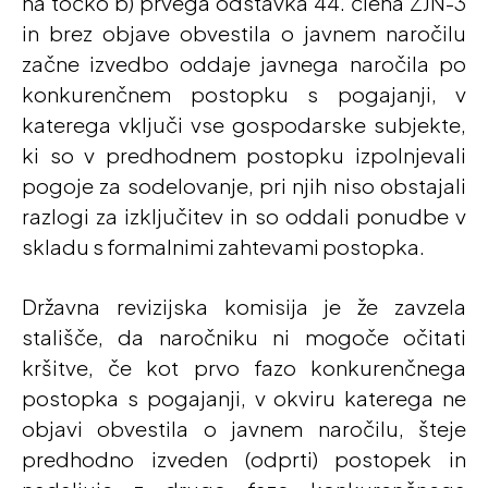
na točko b) prvega odstavka 44. člena ZJN-3
in brez objave obvestila o javnem naročilu
začne izvedbo oddaje javnega naročila po
konkurenčnem postopku s pogajanji, v
katerega vključi vse gospodarske subjekte,
ki so v predhodnem postopku izpolnjevali
pogoje za sodelovanje, pri njih niso obstajali
razlogi za izključitev in so oddali ponudbe v
skladu s formalnimi zahtevami postopka.
Državna revizijska komisija je že zavzela
stališče, da naročniku ni mogoče očitati
kršitve, če kot prvo fazo konkurenčnega
postopka s pogajanji, v okviru katerega ne
objavi obvestila o javnem naročilu, šteje
predhodno izveden (odprti) postopek in