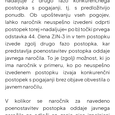
nadaljuje z drugo fazo konkurenčnega
postopka s pogajanji, tj. s predložitvijo
ponudb. Ob upoštevanju vseh pogojev,
lahko naročnik neuspešno izvedeni odprti
postopek torej »nadaljuje« po b) točki prvega
odstavka 44. člena ZJN-3 in v tem postopku
izvede zgolj drugo fazo postopka, kar
predstavlja poenostavitev postopka oddaje
javnega naročila. To je (zgolj) možnost, ki jo
ima naročnik v primeru, ko po neuspešno
izvedenem postopku izvaja konkurenčni
postopek s pogajanji brez objave obvestila o
javnem naročilu.
V kolikor se naročnik za navedeno
poenostavitev postopka oddaje javnega
naročila ne odloči oz. zanjo niso izpolnjeni