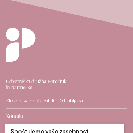
Odvetniška družba Potočnik
in partnerke
Slovenska cesta 54, 1000 Ljubljana
Kontakt
info@odpp.law
mail
Spoštujemo vašo zasebnost