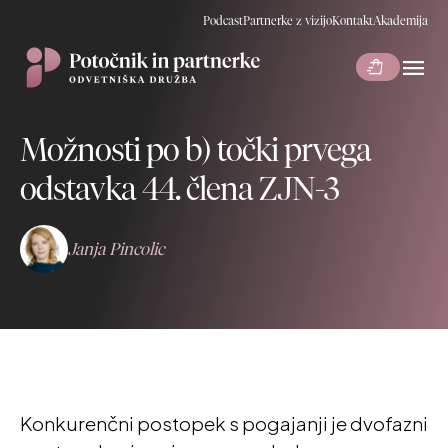
Podcast
Partnerke z vizijo
Kontakt
Akademija
menu
shopping_bag_speed
Možnosti po b) točki prvega
odstavka 44. člena ZJN-3
Janja Pincolic
Konkurenčni postopek s pogajanji je dvofazni