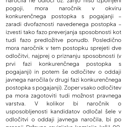
pogoji, mora naročnik v okviru
konkurenčnega postopka s pogajanji –
zaradi dvofaznosti navedenega postopka –
izvesti tako fazo preverjanja sposobnosti kot
tudi fazo predložitve ponudb. Posledično
mora naročnik v tem postopku sprejeti dve
odločitvi, najprej o priznanju sposobnosti (v
prvi fazi konkurenčnega postopka s
pogajanji) in potem še odločitev o oddaji
javnega naročila (v drugi fazi konkurenčnega
postopka s pogajanji). Zoper vsako odločitev
pa mora zagotoviti tudi možnost pravnega
varstva. V kolikor bi naročnik o
usposobljenosti kandidatov odločal šele v
odločitvi o oddaji javnega naročila, bi po
presoji Državne revizijske komisije kršil 90.