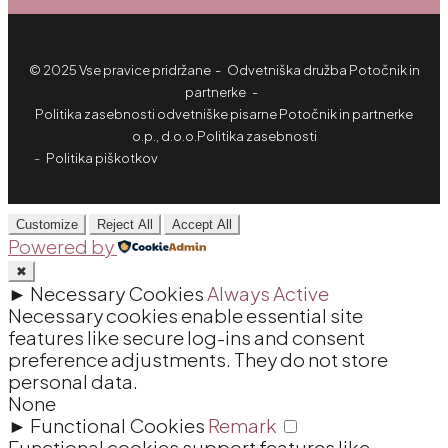
© 2025 Vse pravice pridržane - Odvetniška družba Potočnik in
partnerke -
Politika zasebnosti odvetniške pisarne Potočnik in partnerke
o.p., d.o.o.Politika zasebnosti
Politika piškotkov
Customize
Reject All
Accept All
Powered by
✖
►
Necessary Cookies
Always Active
Necessary cookies enable essential site
features like secure log-ins and consent
preference adjustments. They do not store
personal data.
None
►
Functional Cookies
Remark
Functional cookies support features like