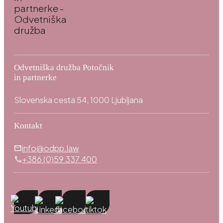
Odvetniška družba Potočnik
in partnerke
Slovenska cesta 54, 1000 Ljubljana
Kontakt
info@odpp.law
mail
+386 (0)59 337 400
call