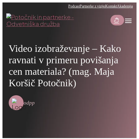
Podcast
Partnerke z vizijo
Kontakt
Akademija
menu
shopping_bag_speed
Video izobraževanje – Kako
ravnati v primeru povišanja
cen materiala? (mag. Maja
Koršič Potočnik)
odpp