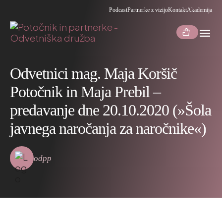
Podcast
Partnerke z vizijo
Kontakt
Akademija
menu
shopping_bag_speed
Odvetnici mag. Maja Koršič
Potočnik in Maja Prebil –
predavanje dne 20.10.2020 (»Šola
javnega naročanja za naročnike«)
odpp