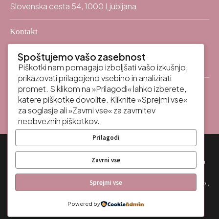
Slovenska cesta 54, 1000 Ljubljana
Kontakt
info@odpp.law
mail
Spoštujemo vašo zasebnost
+386 (0)59 337 400
call
Piškotki nam pomagajo izboljšati vašo izkušnjo,
prikazovati prilagojeno vsebino in analizirati
promet. S klikom na »Prilagodi« lahko izberete,
katere piškotke dovolite. Kliknite »Sprejmi vse«
za soglasje ali »Zavrni vse« za zavrnitev
neobveznih piškotkov.
Prilagodi
Zavrni vse
© 2025 Vse pravice pridržane - Odvetniška družba Potočnik in
partnerke -
Sprejmi vse
Politika zasebnosti odvetniške pisarne Potočnik in partnerke o.p.,
d.o.o.Politika zasebnosti
Politika piškotkov
Powered by