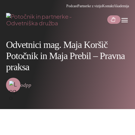
Podcast
Partnerke z vizijo
Kontakt
Akademija
menu
shopping_bag_speed
Odvetnici mag. Maja Koršič
Potočnik in Maja Prebil – Pravna
praksa
odpp