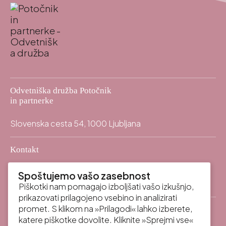
Odvetniška družba Potočnik
in partnerke
Slovenska cesta 54, 1000 Ljubljana
Kontakt
info@odpp.law
mail
Spoštujemo vašo zasebnost
+386 (0)59 337 400
call
Piškotki nam pomagajo izboljšati vašo izkušnjo,
prikazovati prilagojeno vsebino in analizirati
promet. S klikom na »Prilagodi« lahko izberete,
katere piškotke dovolite. Kliknite »Sprejmi vse«