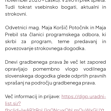
Tudi tokrat vsebinsko bogati, aktualni in
strokovni.
Odvetnici mag. Maja Koršič Potočnik in Maja
Prebil sta članici programskega odbora, ki
skrbi za program, teme predavanj in
povezovanje strokovnega dogodka.
Dnevi gradbenega prava že več let zapored
opravljajo pomembno vlogo vodilnega
slovenskega dogodka glede odprtih pravnih
vprašanj na področju gradbenega prava.
Več informacij in prijave:
https://dgp.uradni-
list.si/?
fbclid=IwAR1tRoLI1g0NcyxOhLmOuWxGUYt