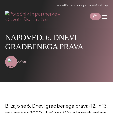
Podcast
Partnerke z vizijo
Kontakt
Akademija
menu
shopping_bag_speed
NAPOVED: 6. DNEVI
GRADBENEGA PRAVA
odpp
Bližajo se 6. Dnevi gradbenega prava (12. in 13.
november 2020 – Laško). V živo in prek spleta.