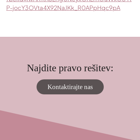
P-jocY3OVta4X92NaJKk_R0APpHqc9pA
Najdite pravo rešitev:
Kontaktirajte nas