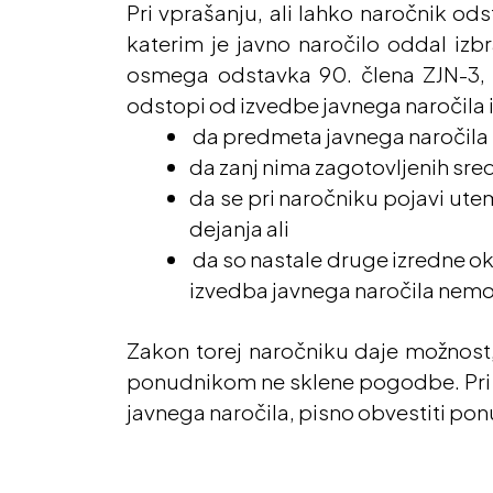
Pri vprašanju, ali lahko naročnik od
katerim je javno naročilo oddal izb
osmega odstavka 90. člena ZJN-3, 
odstopi od izvedbe javnega naročila i
da predmeta javnega naročila n
da zanj nima zagotovljenih sred
da se pri naročniku pojavi ute
dejanja ali
da so nastale druge izredne okol
izvedba javnega naročila nem
Zakon torej naročniku daje možnost, 
ponudnikom ne sklene pogodbe. Pri te
javnega naročila, pisno obvestiti pon