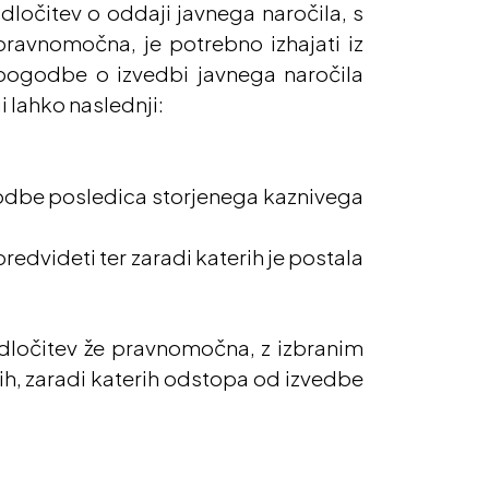
dločitev o oddaji javnega naročila, s
pravnomočna, je potrebno izhajati iz
pogodbe o izvedbi javnega naročila
 lahko naslednji:
ogodbe posledica storjenega kaznivega
predvideti ter zaradi katerih je postala
 odločitev že pravnomočna, z izbranim
ih, zaradi katerih odstopa od izvedbe