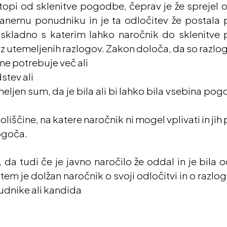
stopi od sklenitve pogodbe, čeprav je že sprejel o
ranemu ponudniku in je ta odločitev že postala 
skladno s katerim lahko naročnik do sklenitve 
z utemeljenih razlogov. Zakon določa, da so razlogi
e potrebuje več ali
stev ali
meljen sum, da je bila ali bi lahko bila vsebina p
iščine, na katere naročnik ni mogel vplivati in jih 
ogoča.
da tudi če je javno naročilo že oddal in je bila
m je dolžan naročnik o svoji odločitvi in o razlog
udnike ali kandida