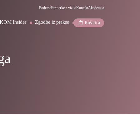
Podcast
Partnerke z vizijo
Kontakt
Akademija
KOM Insider
Zgodbe iz prakse
shopping_bag_speed
Košarica
ga